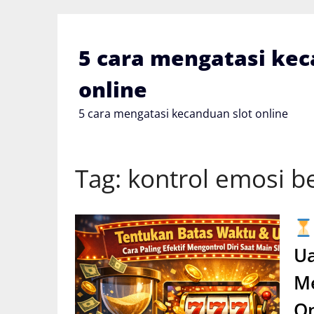
Skip
to
content
5 cara mengatasi kec
online
5 cara mengatasi kecanduan slot online
Tag:
kontrol emosi b
Ua
Me
On