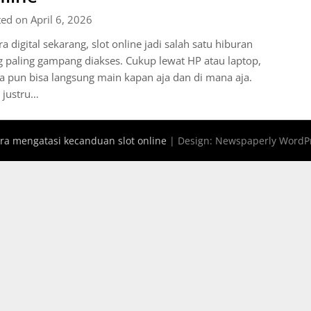
ed on April 6, 2026
ra digital sekarang, slot online jadi salah satu hiburan
 paling gampang diakses. Cukup lewat HP atau laptop,
a pun bisa langsung main kapan aja dan di mana aja.
 justru…
ra mengatasi kecanduan slot online
| Design:
Newspaperly WordP