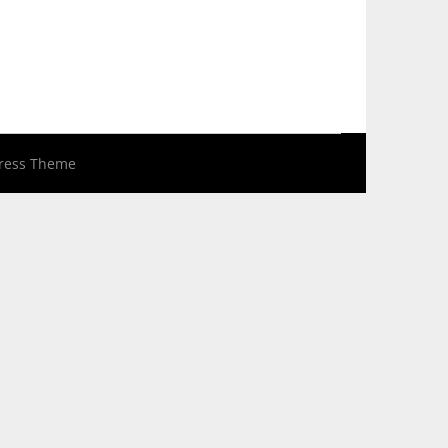
ress Theme