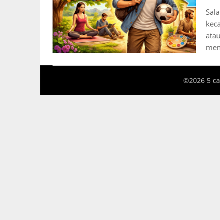
Sala
keca
atau
men
©2026 5 ca