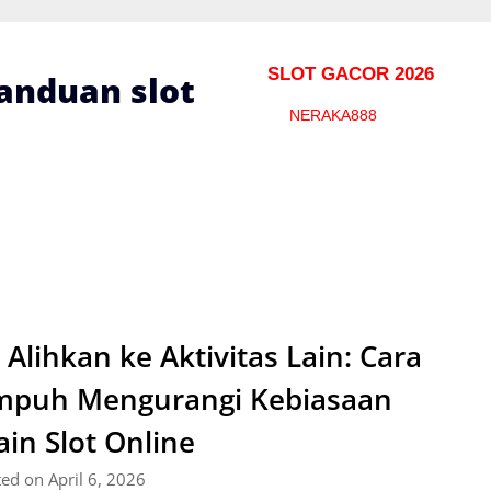
SLOT GACOR 2026
anduan slot
NERAKA888
Alihkan ke Aktivitas Lain: Cara
mpuh Mengurangi Kebiasaan
in Slot Online
ed on April 6, 2026